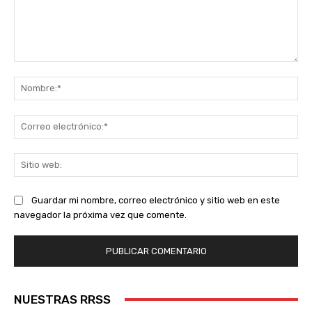
Comentario:
No
Co
ele
Sit
we
Guardar mi nombre, correo electrónico y sitio web en este
navegador la próxima vez que comente.
NUESTRAS RRSS