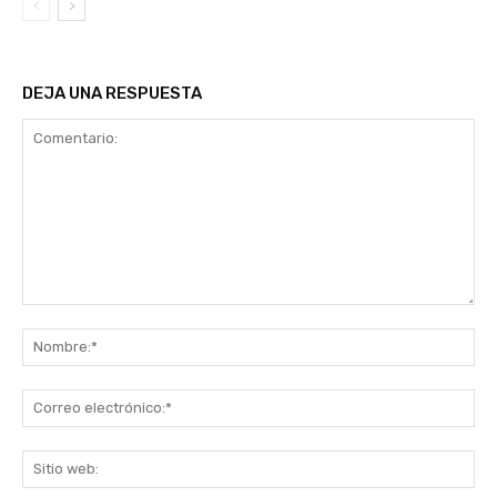
DEJA UNA RESPUESTA
Comentario:
No
Co
ele
Sit
we