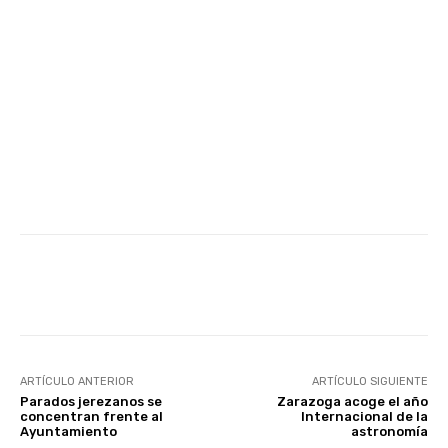
Facebook
X
WhatsApp
Li
ARTÍCULO ANTERIOR
ARTÍCULO SIGUIENTE
Parados jerezanos se
Zarazoga acoge el año
concentran frente al
Internacional de la
Ayuntamiento
astronomía