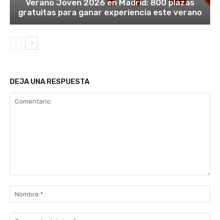
Verano Joven 2026 en Madrid: 800 plazas
gratuitas para ganar experiencia este verano
DEJA UNA RESPUESTA
Comentario:
No
Co