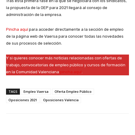
Tras esta primera fase en la que se negociará con los sindicatos,
la propuesta de la OEP para 2021 llegará al consejo de
administración de la empresa.
Pincha aquí
para acceder directamente a la sección de empleo
de la página web de Vaersa para conocer todas las novedades
de sus procesos de selección.
Y si quieres conocer más noticias relacionadas con ofertas de
trabajo, convocatorias de empleo público y cursos de formación
en la Comunidad Valenciana
pincha aquí
.
TAGS
Empleo Vaersa
Oferta Empleo Público
Oposiciones 2021
Oposiciones Valencia
Facebook
X
WhatsApp
Li