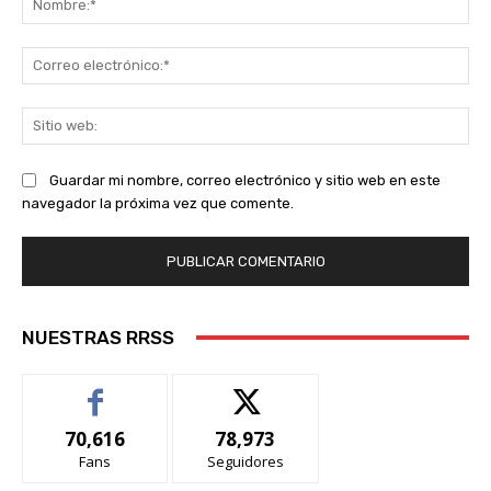
Co
ele
Sit
we
Guardar mi nombre, correo electrónico y sitio web en este
navegador la próxima vez que comente.
NUESTRAS RRSS
70,616
78,973
Fans
Seguidores