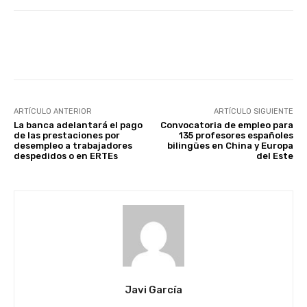
Facebook
X
WhatsApp
Li
ARTÍCULO ANTERIOR
ARTÍCULO SIGUIENTE
La banca adelantará el pago
Convocatoria de empleo para
de las prestaciones por
135 profesores españoles
desempleo a trabajadores
bilingües en China y Europa
despedidos o en ERTEs
del Este
Javi García