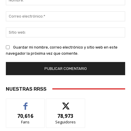
Co
ele
Sit
we
Guardar mi nombre, correo electrónico y sitio web en este
navegador la próxima vez que comente.
NUESTRAS RRSS
70,616
78,973
Fans
Seguidores