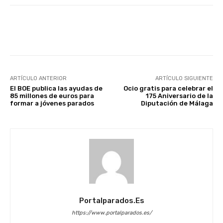
Facebook
X
WhatsApp
Li
ARTÍCULO ANTERIOR
ARTÍCULO SIGUIENTE
El BOE publica las ayudas de
Ocio gratis para celebrar el
85 millones de euros para
175 Aniversario de la
formar a jóvenes parados
Diputación de Málaga
Portalparados.es
https://www.portalparados.es/