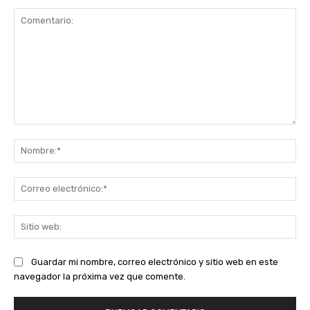
Comentario:
No
Co
ele
Sit
we
Guardar mi nombre, correo electrónico y sitio web en este
navegador la próxima vez que comente.