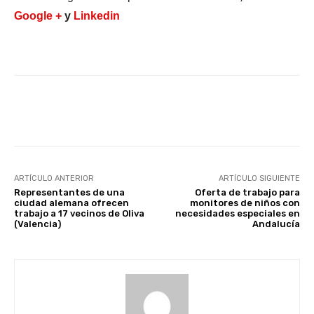
Google +
y
Linkedin
Facebook
X
WhatsApp
Li
ARTÍCULO ANTERIOR
ARTÍCULO SIGUIENTE
Representantes de una
Oferta de trabajo para
ciudad alemana ofrecen
monitores de niños con
trabajo a 17 vecinos de Oliva
necesidades especiales en
(Valencia)
Andalucía