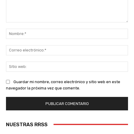
Comentario:
No
Co
ele
Sit
we
Guardar mi nombre, correo electrónico y sitio web en este
navegador la próxima vez que comente.
NUESTRAS RRSS