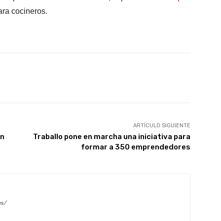
ara cocineros.
X
WhatsApp
Linkedin
Email
ARTÍCULO SIGUIENTE
ón
Traballo pone en marcha una iniciativa para
formar a 350 emprendedores
es/