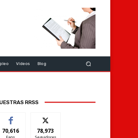
pleo
Vídeos
Blog
UESTRAS RRSS
70,616
78,973
Fans
Seguidores