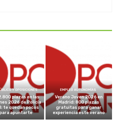
ÚBLICO Y OPOSICIONES
EMPLEO AUTONOMÍAS
2.800 plazas en las
Verano Joven 2026 en
nes 2026 de Policía
Madrid: 800 plazas
l: te quedan pocos
gratuitas para ganar
 para apuntarte
experiencia este verano