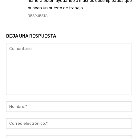
manera esten ayudando a muchos desempleados que
buscan un puesto de trabajo
RESPUESTA
DEJA UNA RESPUESTA
Comentario:
No
Co
ele