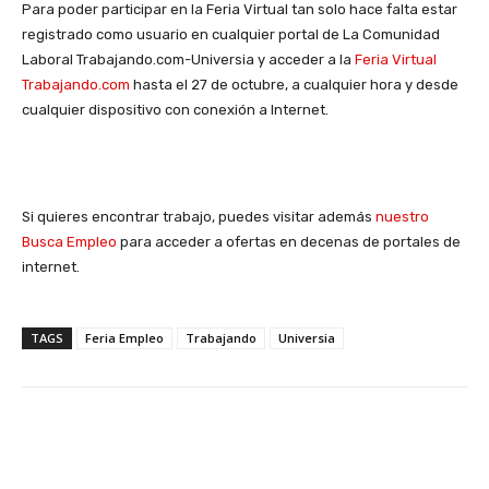
Para poder participar en la Feria Virtual tan solo hace falta estar
registrado como usuario en cualquier portal de La Comunidad
Laboral Trabajando.com-Universia y acceder a la
Feria Virtual
Trabajando.com
hasta el 27 de octubre, a cualquier hora y desde
cualquier dispositivo con conexión a Internet.
Si quieres encontrar trabajo, puedes visitar además
nuestro
Busca Empleo
para acceder a ofertas en decenas de portales de
internet.
TAGS
Feria Empleo
Trabajando
Universia
Facebook
X
WhatsApp
Li