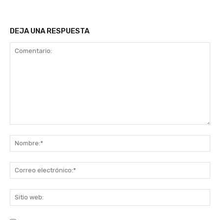
DEJA UNA RESPUESTA
Comentario:
No
Co
ele
Sit
we