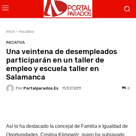
Inicio
Iniciativa
INICIATIVA
Una veintena de desempleados
participarán en un taller de
empleo y escuela taller en
Salamanca
Por
Portalparados.es
0
11/07/2011
Facebook
X
WhatsApp
Li
Así lo ha destacado la concejal de Familia e Igualdad de
Oportunidades, Cristina Klimowitz, quien ha subrayado