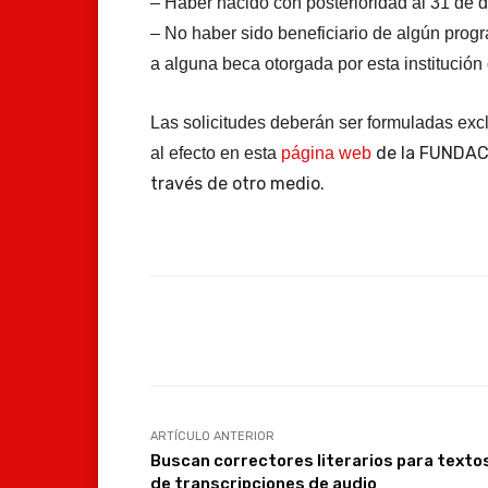
– Haber nacido con posterioridad al 31 de 
– No haber sido beneficiario de algún pr
a alguna beca otorgada por esta institución 
Las solicitudes deberán ser formuladas exc
de la FUNDACI
al efecto en esta
página web
través de otro medio.
Facebook
Compartir
ARTÍCULO ANTERIOR
Buscan correctores literarios para texto
de transcripciones de audio