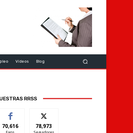
pleo
Vídeos
Blog
UESTRAS RRSS
70,616
78,973
Fans
Seguidores