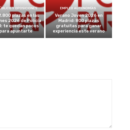
ÚBLICO Y OPOSICIONES
EMPLEO AUTONOMÍAS
2.800 plazas en las
Verano Joven 2026 en
nes 2026 de Policía
Madrid: 800 plazas
l: te quedan pocos
gratuitas para ganar
 para apuntarte
experiencia este verano