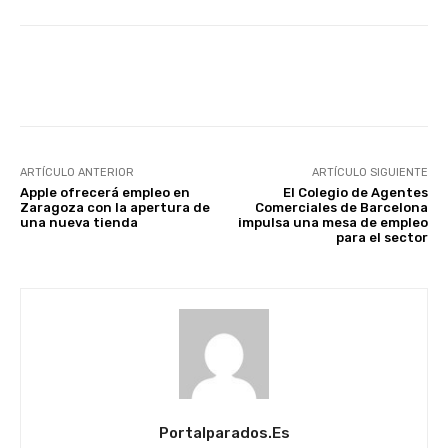
Facebook
X
WhatsApp
Li
ARTÍCULO ANTERIOR
ARTÍCULO SIGUIENTE
Apple ofrecerá empleo en
El Colegio de Agentes
Zaragoza con la apertura de
Comerciales de Barcelona
una nueva tienda
impulsa una mesa de empleo
para el sector
Portalparados.es