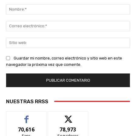
Comentario:
No
Co
ele
Sit
we
Guardar mi nombre, correo electrónico y sitio web en este
navegador la próxima vez que comente.
NUESTRAS RRSS
70,616
78,973
Fans
Seguidores