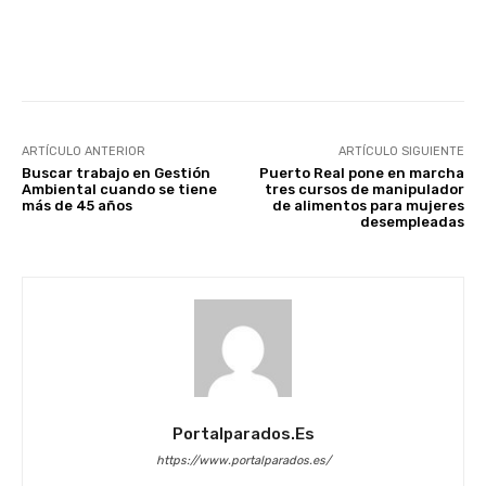
Facebook
X
WhatsApp
Li
ARTÍCULO ANTERIOR
ARTÍCULO SIGUIENTE
Buscar trabajo en Gestión
Puerto Real pone en marcha
Ambiental cuando se tiene
tres cursos de manipulador
más de 45 años
de alimentos para mujeres
desempleadas
Portalparados.es
https://www.portalparados.es/