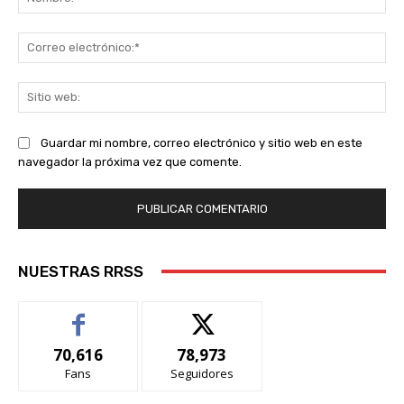
Co
ele
Sit
we
Guardar mi nombre, correo electrónico y sitio web en este
navegador la próxima vez que comente.
NUESTRAS RRSS
70,616
78,973
Fans
Seguidores