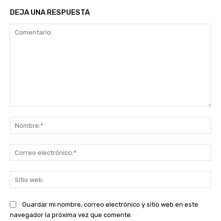
DEJA UNA RESPUESTA
Comentario:
No
Co
ele
Sit
we
Guardar mi nombre, correo electrónico y sitio web en este
navegador la próxima vez que comente.