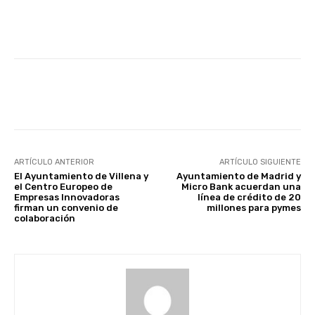
Facebook
X
WhatsApp
Li
ARTÍCULO ANTERIOR
ARTÍCULO SIGUIENTE
El Ayuntamiento de Villena y
Ayuntamiento de Madrid y
el Centro Europeo de
Micro Bank acuerdan una
Empresas Innovadoras
línea de crédito de 20
firman un convenio de
millones para pymes
colaboración