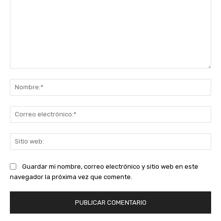
Comentario:
No
Co
ele
Sit
we
Guardar mi nombre, correo electrónico y sitio web en este
navegador la próxima vez que comente.