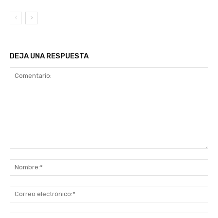
DEJA UNA RESPUESTA
Comentario:
No
Co
ele
Sit