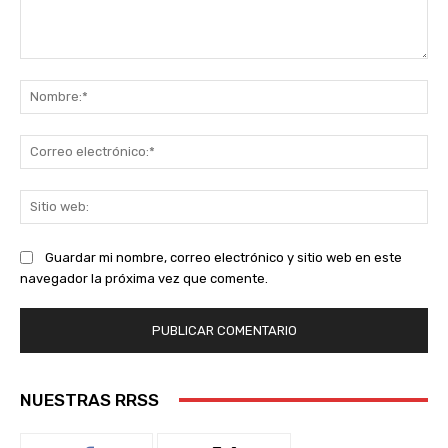
Comentario:
No
Co
ele
Sit
we
Guardar mi nombre, correo electrónico y sitio web en este
navegador la próxima vez que comente.
NUESTRAS RRSS