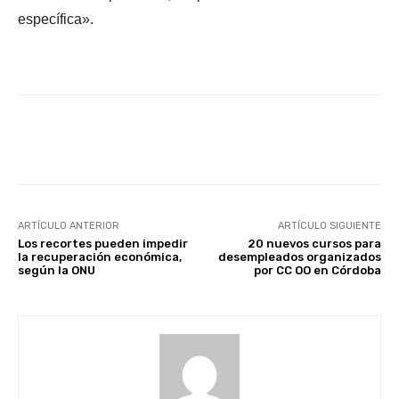
específica».
Facebook
X
WhatsApp
Li
ARTÍCULO ANTERIOR
ARTÍCULO SIGUIENTE
Los recortes pueden impedir
20 nuevos cursos para
la recuperación económica,
desempleados organizados
según la ONU
por CC OO en Córdoba