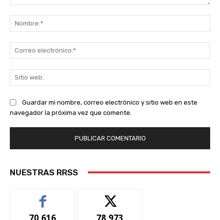
Comentario:
No
Co
ele
Sit
we
Guardar mi nombre, correo electrónico y sitio web en este
navegador la próxima vez que comente.
NUESTRAS RRSS
70,616
78,973