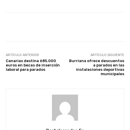
Facebook
X
WhatsApp
Li
ARTÍCULO ANTERIOR
ARTÍCULO SIGUIENTE
Canarias destina 685.000
Burriana ofrece descuentos
euros en becas de inserción
a parados en las
laboral para parados
instalaciones deportivas
municipales