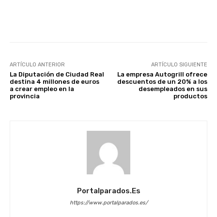
Facebook
X
WhatsApp
Li
ARTÍCULO ANTERIOR
ARTÍCULO SIGUIENTE
La Diputación de Ciudad Real
La empresa Autogrill ofrece
destina 4 millones de euros
descuentos de un 20% a los
a crear empleo en la
desempleados en sus
provincia
productos
Portalparados.es
https://www.portalparados.es/