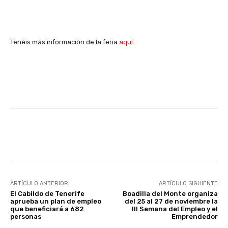
Tenéis más información de la feria
aquí.
Facebook
X
WhatsApp
Li
ARTÍCULO ANTERIOR
ARTÍCULO SIGUIENTE
El Cabildo de Tenerife
Boadilla del Monte organiza
aprueba un plan de empleo
del 25 al 27 de noviembre la
que beneficiará a 682
III Semana del Empleo y el
personas
Emprendedor