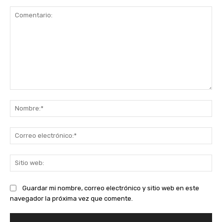
Comentario:
No
Co
ele
Sit
we
Guardar mi nombre, correo electrónico y sitio web en este
navegador la próxima vez que comente.