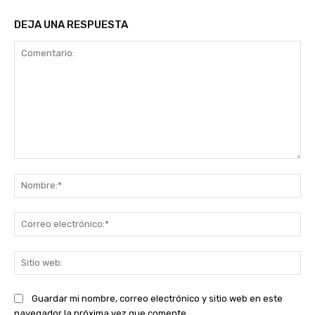
DEJA UNA RESPUESTA
Comentario:
No
Co
ele
Sit
we
Guardar mi nombre, correo electrónico y sitio web en este
navegador la próxima vez que comente.