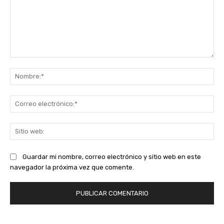
Comentario:
No
Co
ele
Sit
we
Guardar mi nombre, correo electrónico y sitio web en este
navegador la próxima vez que comente.