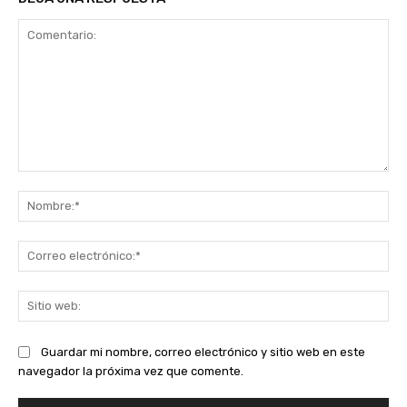
Comentario:
No
Co
ele
Sit
we
Guardar mi nombre, correo electrónico y sitio web en este
navegador la próxima vez que comente.