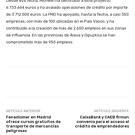
Desde esa fecha, Michelin ha destinado a este proyecto
6.733.664 euros y ha avalado operaciones de crédito por importe
de 3.712.000 euros. La FMD ha apoyado, hasta la fecha, a casi 350
empresas, con más de 100 ubicadas en el País Vasco, y ha
contribuido a la creación de más de 2.600 empleos en sus zonas
de influencia. En las provincias de Álava y Gipuzkoa se han
comprometido más de 950 empleos
Facebook
X
WhatsApp
Li
ARTÍCULO ANTERIOR
ARTÍCULO SIGUIENTE
Fenadismer en Madrid
CaixaBank y CAEB firman
ofrece cursos gratuitos de
convenio para el acceso al
transporte de mercancías
crédito de emprendedores
peligrosas