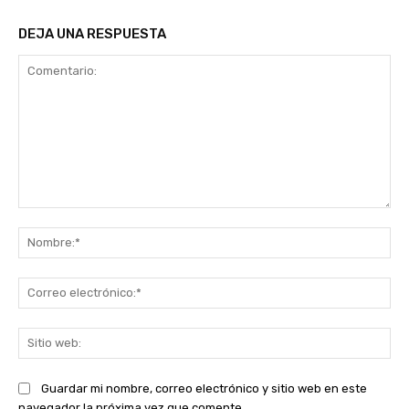
DEJA UNA RESPUESTA
Comentario:
No
Co
ele
Sit
we
Guardar mi nombre, correo electrónico y sitio web en este
navegador la próxima vez que comente.