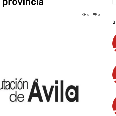
 provincia
0
0
Ú
App
Linkedin
Email
Imprimir