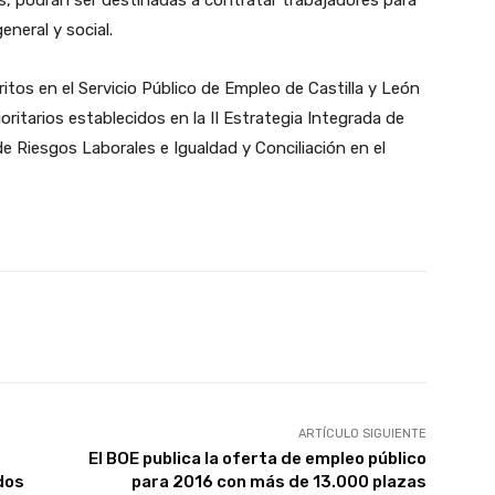
s, podrán ser destinadas a contratar trabajadores para
eneral y social.
ritos en el Servicio Público de Empleo de Castilla y León
ioritarios establecidos en la II Estrategia Integrada de
 Riesgos Laborales e Igualdad y Conciliación en el
X
WhatsApp
Linkedin
Email
ARTÍCULO SIGUIENTE
El BOE publica la oferta de empleo público
dos
para 2016 con más de 13.000 plazas