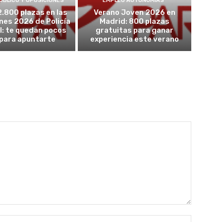
ÚBLICO Y OPOSICIONES
EMPLEO AUTONOMÍAS
2.800 plazas en las
Verano Joven 2026 en
nes 2026 de Policía
Madrid: 800 plazas
l: te quedan pocos
gratuitas para ganar
 para apuntarte
experiencia este verano
Nombre: