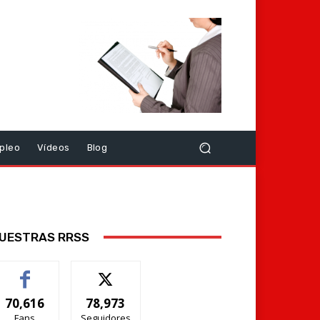
pleo
Vídeos
Blog
UESTRAS RRSS
70,616
78,973
Fans
Seguidores