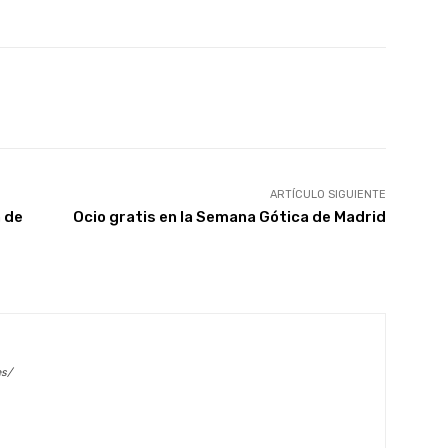
X
WhatsApp
Linkedin
Email
ARTÍCULO SIGUIENTE
a de
Ocio gratis en la Semana Gótica de Madrid
es/