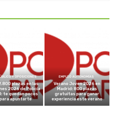
ÚBLICO Y OPOSICIONES
EMPLEO AUTONOMÍAS
2.800 plazas en las
Verano Joven 2026 en
nes 2026 de Policía
Madrid: 800 plazas
l: te quedan pocos
gratuitas para ganar
 para apuntarte
experiencia este verano