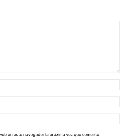
Nombre:
Correo
electróni
Sitio
web:
o web en este navegador la próxima vez que comente.