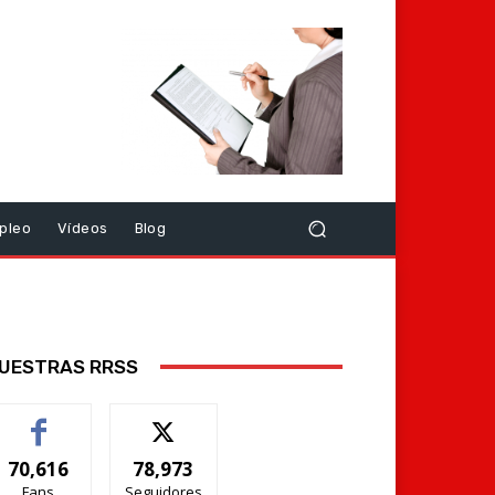
pleo
Vídeos
Blog
UESTRAS RRSS
70,616
78,973
Fans
Seguidores