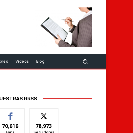
pleo
Vídeos
Blog
UESTRAS RRSS
70,616
78,973
Fans
Seguidores