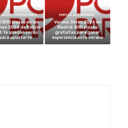
ÚBLICO Y OPOSICIONES
EMPLEO AUTONOMÍAS
2.800 plazas en las
Verano Joven 2026 en
nes 2026 de Policía
Madrid: 800 plazas
l: te quedan pocos
gratuitas para ganar
 para apuntarte
experiencia este verano