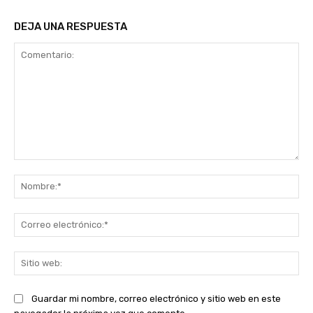
DEJA UNA RESPUESTA
Comentario:
No
Co
ele
Sit
we
Guardar mi nombre, correo electrónico y sitio web en este