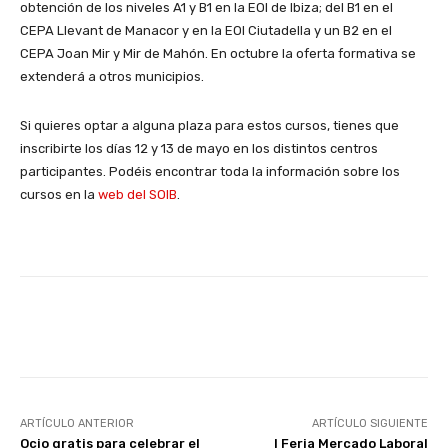
obtención de los niveles A1 y B1 en la EOI de Ibiza; del B1 en el
CEPA Llevant de Manacor y en la EOI Ciutadella y un B2 en el
CEPA Joan Mir y Mir de Mahón. En octubre la oferta formativa se
extenderá a otros municipios.
Si quieres optar a alguna plaza para estos cursos, tienes que
inscribirte los días 12 y 13 de mayo en los distintos centros
participantes. Podéis encontrar toda la información sobre los
cursos en la
web del SOIB
.
Facebook
X
WhatsApp
Li
ARTÍCULO ANTERIOR
ARTÍCULO SIGUIENTE
Ocio gratis para celebrar el
I Feria Mercado Laboral