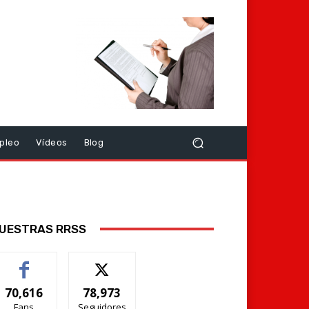
pleo
Vídeos
Blog
UESTRAS RRSS
70,616
78,973
Fans
Seguidores