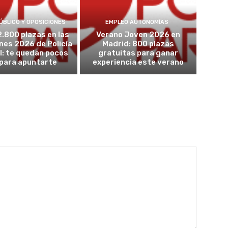
ÚBLICO Y OPOSICIONES
EMPLEO AUTONOMÍAS
2.800 plazas en las
Verano Joven 2026 en
nes 2026 de Policía
Madrid: 800 plazas
l: te quedan pocos
gratuitas para ganar
 para apuntarte
experiencia este verano