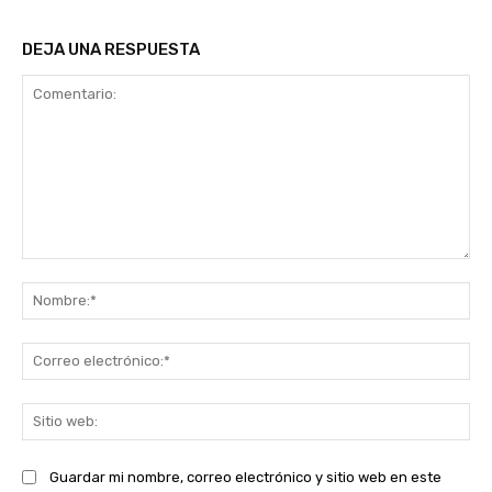
DEJA UNA RESPUESTA
Comentario:
No
Co
ele
Sit
we
Guardar mi nombre, correo electrónico y sitio web en este