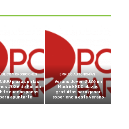
ÚBLICO Y OPOSICIONES
EMPLEO AUTONOMÍAS
2.800 plazas en las
Verano Joven 2026 en
nes 2026 de Policía
Madrid: 800 plazas
l: te quedan pocos
gratuitas para ganar
 para apuntarte
experiencia este verano