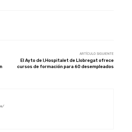
X
WhatsApp
Linkedin
Email
ARTÍCULO SIGUIENTE
El Ayto de l,Hospitalet de Llobregat ofrece
in
cursos de formación para 60 desempleados
es/