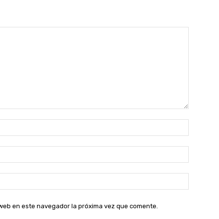
Nombre:
Correo
electróni
Sitio
web:
o web en este navegador la próxima vez que comente.