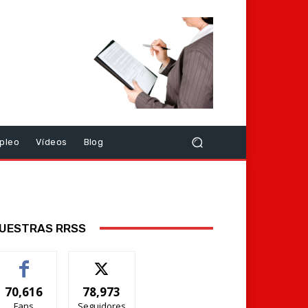
pleo
Vídeos
Blog
UESTRAS RRSS
70,616
78,973
Fans
Seguidores