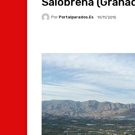
Salobreña (Grana
Por
Portalparados.es
19/11/2015
Facebook
X
Whats