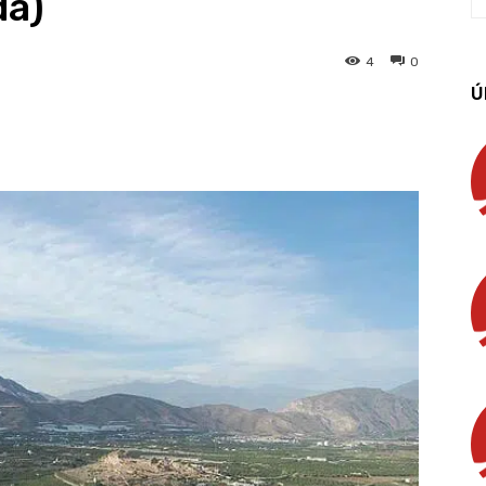
da)
4
0
Ú
App
Linkedin
Email
Imprimir