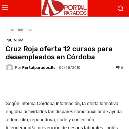
Inicio
Iniciativa
INICIATIVA
Cruz Roja oferta 12 cursos para
desempleados en Córdoba
Por
Portalparados.es
5
02/08/2010
Facebook
X
WhatsApp
Li
Según informa Córdoba Información, la oferta formativa
engloba actividades tan dispares como auxiliar de ayuda
a domicilio, reponedor/a, corte y confección,
teleoperador/a, prevención de riesgos laborales, inglés