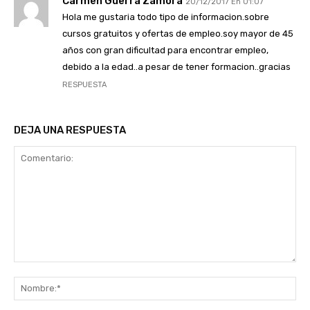
Carmen Guerra Zamora
20/12/2017 En 01:07
Hola me gustaria todo tipo de informacion.sobre
cursos gratuitos y ofertas de empleo.soy mayor de 45
años con gran dificultad para encontrar empleo,
debido a la edad..a pesar de tener formacion..gracias
RESPUESTA
DEJA UNA RESPUESTA
Comentario:
No