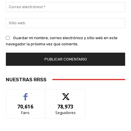
Co
ele
Sit
we
Guardar mi nombre, correo electrónico y sitio web en este
navegador la próxima vez que comente.
NUESTRAS RRSS
70,616
78,973
Fans
Seguidores