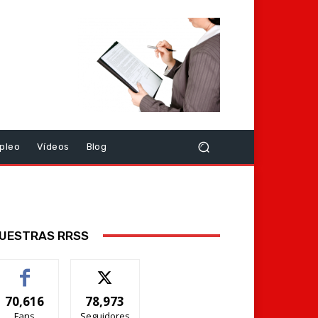
pleo
Vídeos
Blog
UESTRAS RRSS
70,616
78,973
Fans
Seguidores