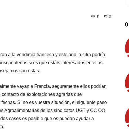
11
0
Ú
App
Linkedin
Email
Imprimir
n a la vendimia francesa y este año la cifra podría
scar ofertas si es que estáis interesados en ellas.
nsejamos son estas:
tualmente vayan a Francia, seguramente ellos podrían
e contacto de explotaciones agrarias que
fechas. Si no es vuestra situación, el siguiente paso
es Agroalimentarias de los sindicatos UGT y CC OO
os dos casos es posible que os puedan ayudar a
ta.