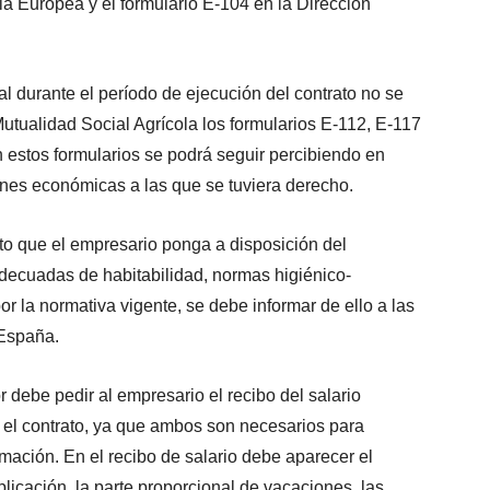
aria Europea y el formulario E-104 en la Dirección
l durante el período de ejecución del contrato no se
utualidad Social Agrícola los formularios E-112, E-117
 estos formularios se podrá seguir percibiendo en
ones económicas a las que se tuviera derecho.
to que el empresario ponga a disposición del
decuadas de habitabilidad, normas higiénico-
r la normativa vigente, se debe informar de ello a las
 España.
r debe pedir al empresario el recibo del salario
on el contrato, ya que ambos son necesarios para
amación. En el recibo de salario debe aparecer el
licación, la parte proporcional de vacaciones, las