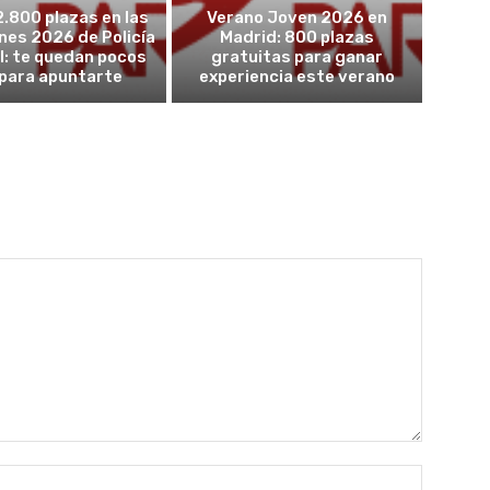
2.800 plazas en las
Verano Joven 2026 en
nes 2026 de Policía
Madrid: 800 plazas
l: te quedan pocos
gratuitas para ganar
 para apuntarte
experiencia este verano
Nombre: