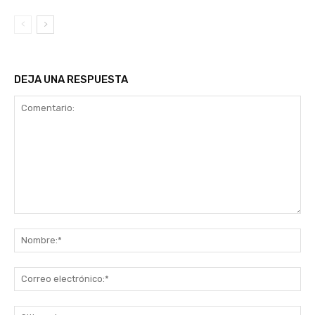
DEJA UNA RESPUESTA
Comentario:
No
Co
ele
Sit