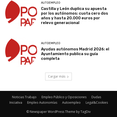
AUTOEMPLEO
Castilla y León duplica su apuesta
por los autónomos: cuota cero dos
años y hasta 20.000 euros por
relevo generacional
AUTOEMPLEO
Ayudas autónomos Madrid 2026: el
Ayuntamiento publica su guía
completa
Cargar más
Noticias Trabajo
Empleo Público y Oposiciones
Dudas
Iniciativa
Empleo Autonomías
Autoempleo
Legal&Cookies
© Newspaper WordPress Theme by TagDiv