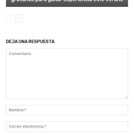
DEJA UNA RESPUESTA
Comentario:
No
Co
ele