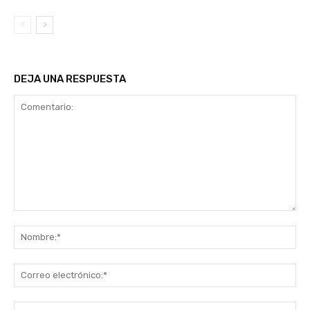
DEJA UNA RESPUESTA
Comentario:
No
Co
ele
Sit