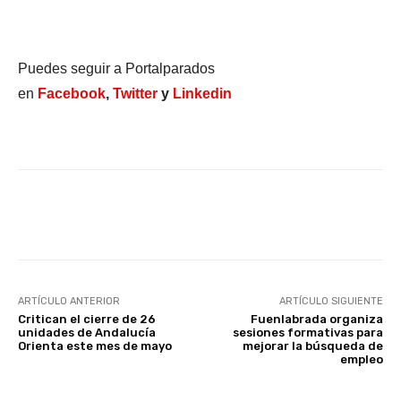
Puedes seguir a Portalparados
en
Facebook
,
Twitter
y
Linkedin
Facebook
X
WhatsApp
Li
ARTÍCULO ANTERIOR
ARTÍCULO SIGUIENTE
Critican el cierre de 26
Fuenlabrada organiza
unidades de Andalucía
sesiones formativas para
Orienta este mes de mayo
mejorar la búsqueda de
empleo