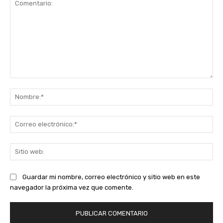
Comentario:
No
Co
ele
Sit
we
Guardar mi nombre, correo electrónico y sitio web en este
navegador la próxima vez que comente.