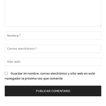
Comentario:
No
Co
ele
Sit
we
Guardar mi nombre, correo electrónico y sitio web en este
navegador la próxima vez que comente.