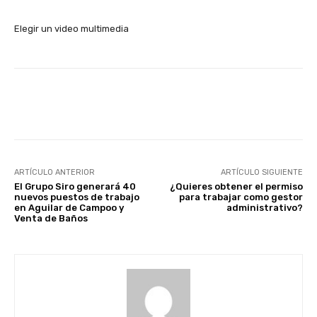
Elegir un video multimedia
Facebook
X
WhatsApp
Li
ARTÍCULO ANTERIOR
ARTÍCULO SIGUIENTE
El Grupo Siro generará 40
¿Quieres obtener el permiso
nuevos puestos de trabajo
para trabajar como gestor
en Aguilar de Campoo y
administrativo?
Venta de Baños