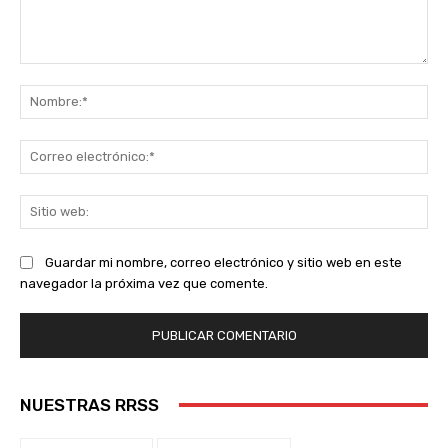
Comentario:
No
Co
ele
Sit
we
Guardar mi nombre, correo electrónico y sitio web en este
navegador la próxima vez que comente.
NUESTRAS RRSS