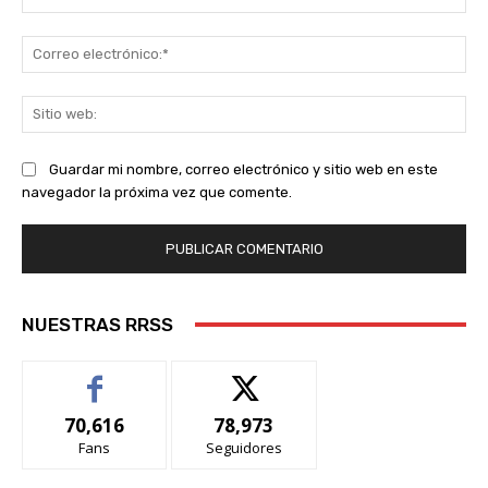
Co
ele
Sit
we
Guardar mi nombre, correo electrónico y sitio web en este
navegador la próxima vez que comente.
NUESTRAS RRSS
70,616
78,973
Fans
Seguidores