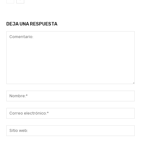
DEJA UNA RESPUESTA
Comentario:
No
Co
ele
Sit
we