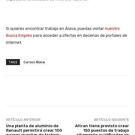
Si quieres encontrar trabajo en Álava, puedas visitar
nuestro
Busca Empleo
para acceder a ofertas en decenas de portales de
internet.
TAGS
Cursos Álava
Facebook
X
WhatsApp
Li
ARTÍCULO ANTERIOR
ARTÍCULO SIGUIENTE
Una planta de aluminio de
Altran tiene previsto crear
Renault permitirá crear 100
150 puestos de trabajo
nuevos puestos de trabajo
altamente cualificados en