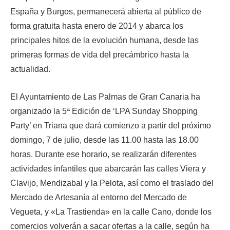
H
España y Burgos, permanecerá abierta al público de
m
forma gratuita hasta enero de 2014 y abarca los
u
principales hitos de la evolución humana, desde las
e
primeras formas de vida del precámbrico hasta la
s
actualidad.
t
El Ayuntamiento de Las Palmas de Gran Canaria ha
r
organizado la 5ª Edición de ‘LPA Sunday Shopping
a
Party’ en Triana que dará comienzo a partir del próximo
a
domingo, 7 de julio, desde las 11.00 hasta las 18.00
l
horas.
Durante ese horario, se realizarán diferentes
v
actividades infantiles que abarcarán las calles Viera y
i
Clavijo, Mendizabal y la Pelota, así como el traslado del
s
Mercado de Artesanía al entorno del Mercado de
i
Vegueta, y «La Trastienda» en la calle Cano, donde los
t
comercios volverán a sacar ofertas a la calle, según ha
a