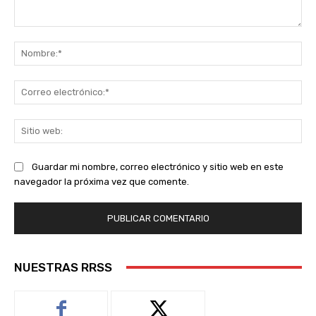
Comentario:
No
Co
ele
Sit
we
Guardar mi nombre, correo electrónico y sitio web en este
navegador la próxima vez que comente.
NUESTRAS RRSS