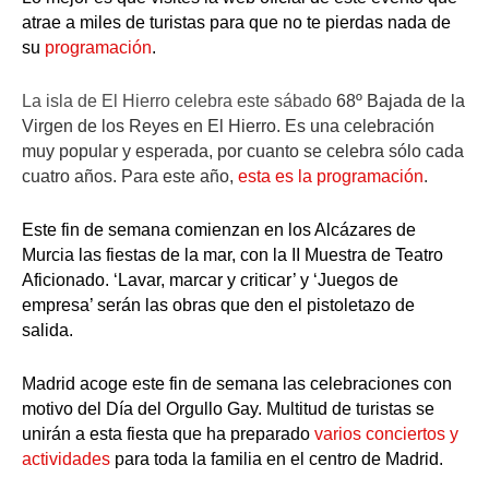
atrae a miles de turistas para que no te pierdas nada de
a
su
programación
.
e
v
La isla de El Hierro celebra
este sábado
68º Bajada de la
o
Virgen de los Reyes en El Hierro. Es una celebración
l
muy popular y esperada, por cuanto se celebra sólo cada
u
cuatro años. Para este año,
esta es la programación
.
c
Este fin de semana comienzan en los Alcázares de
i
Murcia las fiestas de la mar, con la II Muestra de Teatro
ó
Aficionado. ‘Lavar, marcar y criticar’ y ‘Juegos de
n
empresa’ serán las obras que den el pistoletazo de
h
salida.
u
Madrid acoge este fin de semana las celebraciones con
m
motivo del Día del Orgullo Gay. Multitud de turistas se
a
unirán a esta fiesta que ha preparado
varios conciertos y
n
actividades
para toda la familia en el centro de Madrid.
a