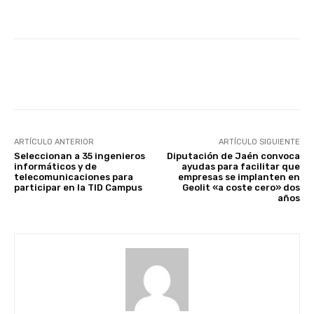
a
t
r
a
Facebook
X
WhatsApp
Li
v
é
s
ARTÍCULO ANTERIOR
ARTÍCULO SIGUIENTE
d
Seleccionan a 35 ingenieros
Diputación de Jaén convoca
informáticos y de
ayudas para facilitar que
e
telecomunicaciones para
empresas se implanten en
participar en la TID Campus
Geolit «a coste cero» dos
u
años
n
a
e
x
p
o