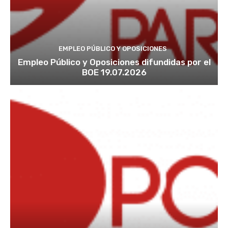
c
i
o
EMPLEO PÚBLICO Y OPOSICIONES
n
Empleo Público y Oposiciones difundidas por el
e
BOE 19.07.2026
s
L
E
G
O