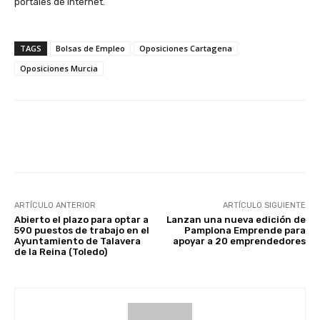
portales de internet.
TAGS
Bolsas de Empleo
Oposiciones Cartagena
Oposiciones Murcia
Facebook
X
WhatsApp
Li
ARTÍCULO ANTERIOR
ARTÍCULO SIGUIENTE
Abierto el plazo para optar a
Lanzan una nueva edición de
590 puestos de trabajo en el
Pamplona Emprende para
Ayuntamiento de Talavera
apoyar a 20 emprendedores
de la Reina (Toledo)