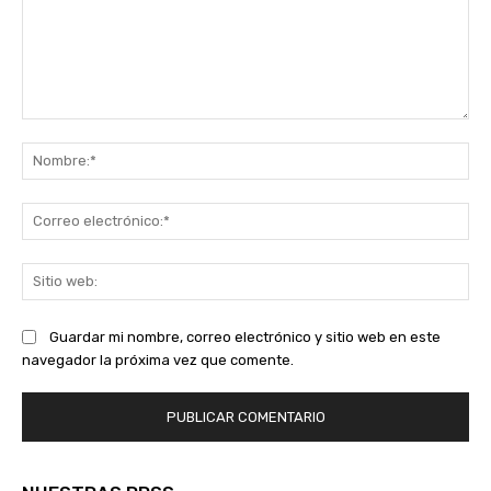
Comentario:
No
Co
ele
Sit
we
Guardar mi nombre, correo electrónico y sitio web en este
navegador la próxima vez que comente.