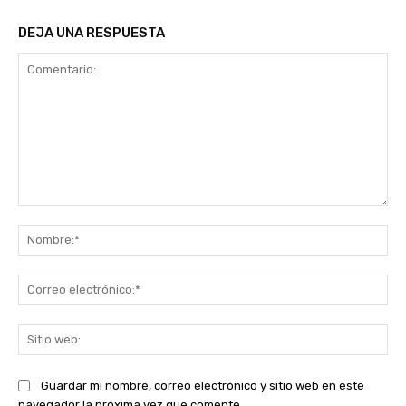
DEJA UNA RESPUESTA
Comentario:
No
Co
ele
Sit
we
Guardar mi nombre, correo electrónico y sitio web en este
navegador la próxima vez que comente.