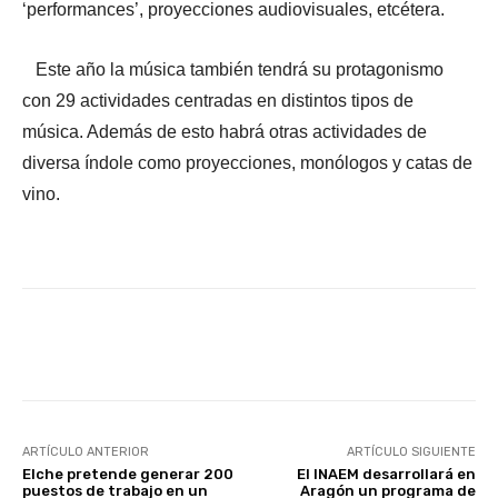
‘performances’, proyecciones audiovisuales, etcétera.
Este año la música también tendrá su protagonismo
con 29 actividades centradas en distintos tipos de
música. Además de esto habrá otras actividades de
diversa índole como proyecciones, monólogos y catas de
vino.
Facebook
X
WhatsApp
Li
ARTÍCULO ANTERIOR
ARTÍCULO SIGUIENTE
Elche pretende generar 200
El INAEM desarrollará en
puestos de trabajo en un
Aragón un programa de