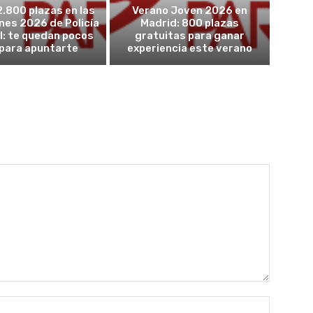
2.800 plazas en las
Verano Joven 2026 en
nes 2026 de Policía
Madrid: 800 plazas
l: te quedan pocos
gratuitas para ganar
 para apuntarte
experiencia este verano
Nombre: