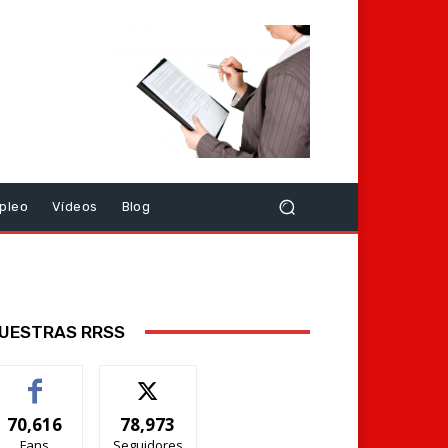
pleo
Vídeos
Blog
UESTRAS RRSS
70,616
78,973
Fans
Seguidores