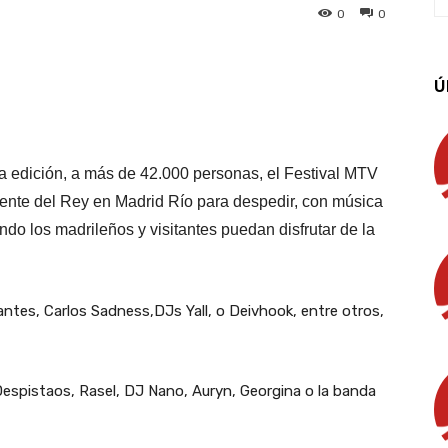
0
0
App
Linkedin
Email
Imprimir
Ú
a edición, a más de 42.000 personas, el Festival MTV
ente del Rey en Madrid Río para despedir, con música
ando los madrileños y visitantes puedan disfrutar de la
ntes, Carlos Sadness,DJs Yall, o Deivhook, entre otros,
 Despistaos, Rasel, DJ Nano, Auryn, Georgina o la banda