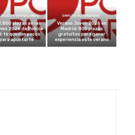
ÚBLICO Y OPOSICIONES
EMPLEO AUTONOMÍAS
2.800 plazas en las
Verano Joven 2026 en
nes 2026 de Policía
Madrid: 800 plazas
l: te quedan pocos
gratuitas para ganar
 para apuntarte
experiencia este verano