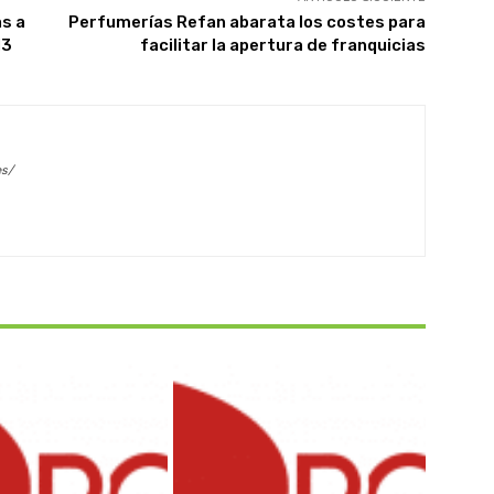
as a
Perfumerías Refan abarata los costes para
13
facilitar la apertura de franquicias
es/