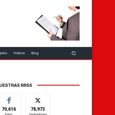
pleo
Vídeos
Blog
UESTRAS RRSS
70,616
78,973
Fans
Seguidores