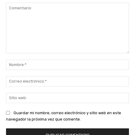
Comentario:
No
Co
ele
Sit
we
Guardar mi nombre, correo electrónico y sitio web en este
navegador la próxima vez que comente.